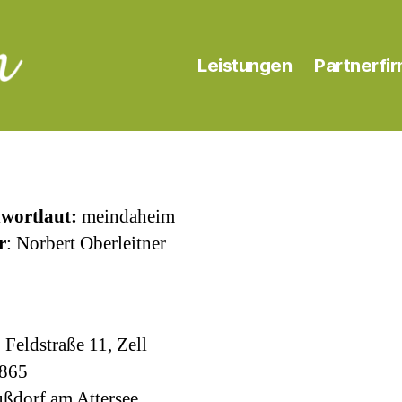
Leistungen
Partnerfi
wortlaut:
meindaheim
r
: Norbert Oberleitner
:
Feldstraße 11, Zell
865
ßdorf am Attersee