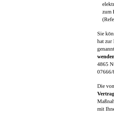
elekt
zum 
(Refe
Sie kön
hat zur
genannt
wenden 
4865 N
07666/
Die von
Vertra
Maßnahm
mit Ihn