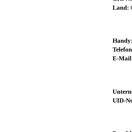
Land:
Ö
Handy
Telefo
E-Mail
Untern
UID-N