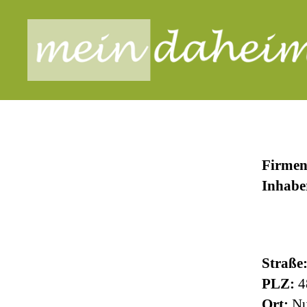
meindaheim
Firmen
Inhabe
Straße
PLZ:
4
Ort:
Nu