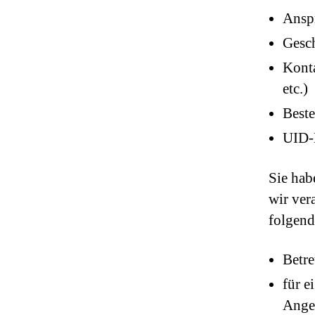
Ansp
Gesch
Kont
etc.)
Beste
UID-
Sie hab
wir ver
folgen
Betr
für e
Angeb