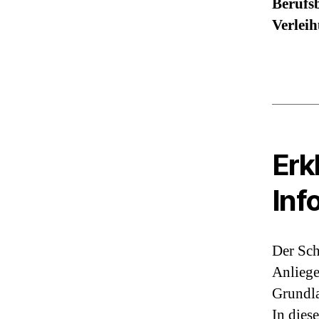
Berufs
Verlei
Erk
Inf
Der Sch
Anliege
Grundl
In dies