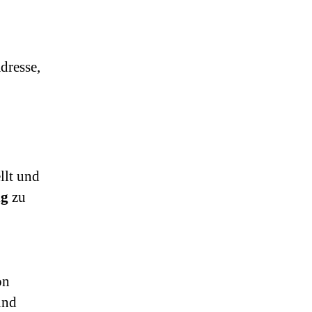
dresse,
llt und
ng
zu
on
und