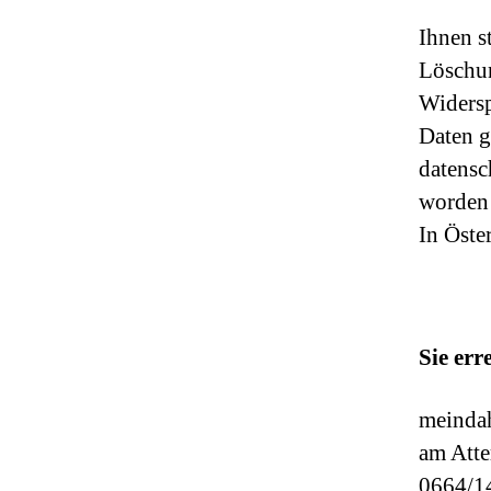
Ihnen s
Löschun
Widersp
Daten g
datensc
worden 
In Öste
Sie err
meindah
am Atte
0664/1