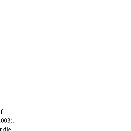
uf
003).
r die