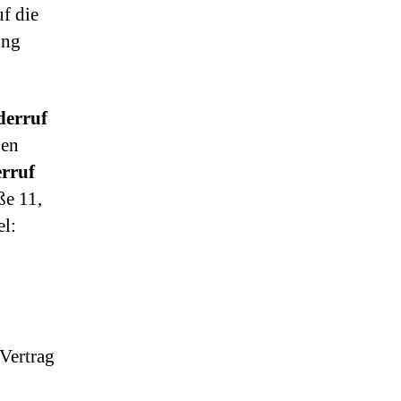
f die
ung
erruf
ben
rruf
ße 11,
el:
Vertrag