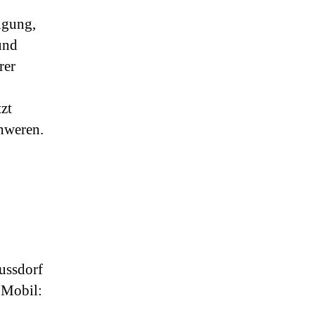
igung,
und
rer
zt
hweren.
ussdorf
 Mobil: