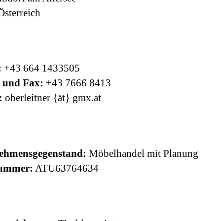
sterreich
:
+43 664 1433505
n und Fax:
+43 7666 8413
:
oberleitner {ät} gmx.at
ehmensgegenstand:
Möbelhandel mit Planung
ummer:
ATU63764634