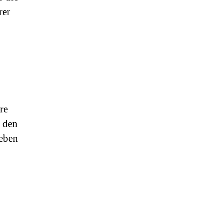
rer
re
 den
geben