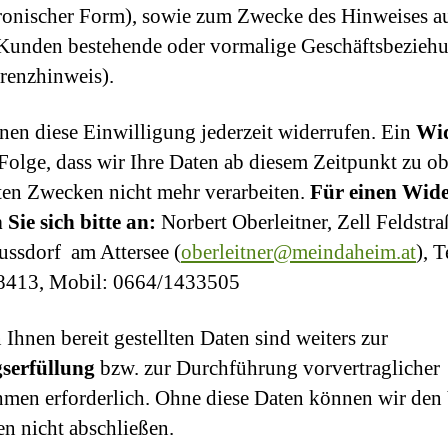
ronischer Form), sowie zum Zwecke des Hinweises au
Kunden bestehende oder vormalige Geschäftsbezieh
renzhinweis).
nen diese Einwilligung jederzeit widerrufen. Ein
Wid
 Folge, dass wir Ihre Daten ab diesem Zeitpunkt zu o
en Zwecken nicht mehr verarbeiten.
Für einen Wide
Sie sich bitte an:
Norbert Oberleitner, Zell Feldstra
ussdorf
am Attersee (
oberleitner@meindaheim.at
), T
8413, Mobil: 0664/1433505
 Ihnen bereit gestellten Daten sind weiters zur
gserfüllung
bzw. zur Durchführung vorvertraglicher
en erforderlich. Ohne diese Daten können wir den 
en nicht abschließen.