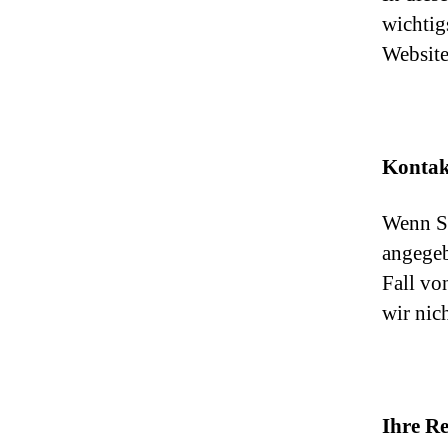
wichtig
Website
Kontak
Wenn Si
angegeb
Fall vo
wir nic
Ihre R